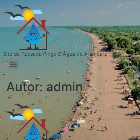
Site da Pousada Pingo D'Água de Arambaré – RS
Autor:
admin